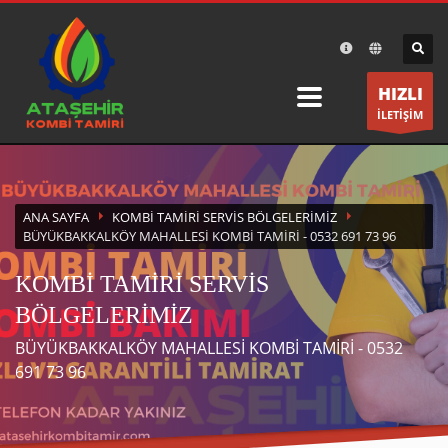
×
DESTEK
HIZLI
Ataşehir Kombi Tamiri olarak bir telefon kadar size
İLETİŞİM
yakınız.
ÇALIŞMA SAATLERİ
ANA SAYFA
KOMBI TAMIRI SERVIS BÖLGELERIMIZ
Pazartesi-Cumartesi 8:30 19:30
BÜYÜKBAKKALKÖY MAHALLESI KOMBI TAMIRI - 0532 691 73 96
KOMBİ TAMİRİ SERVİS
BÖLGELERİMİZ
BÜYÜKBAKKALKÖY MAHALLESİ KOMBİ TAMİRİ - 0532
691 73 96