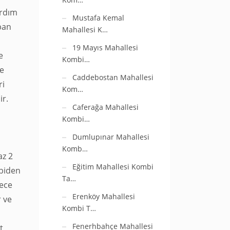
ardım
Mustafa Kemal
pan
Mahallesi K…
19 Mayıs Mahallesi
e
Kombi…
ve
Caddebostan Mahallesi
ri
Kom…
ir.
Caferağa Mahallesi
Kombi…
Dumlupınar Mahallesi
Komb…
az 2
Eğitim Mahallesi Kombi
mbiden
Ta…
lece
Erenköy Mahallesi
r ve
Kombi T…
Fenerhbahçe Mahallesi
t