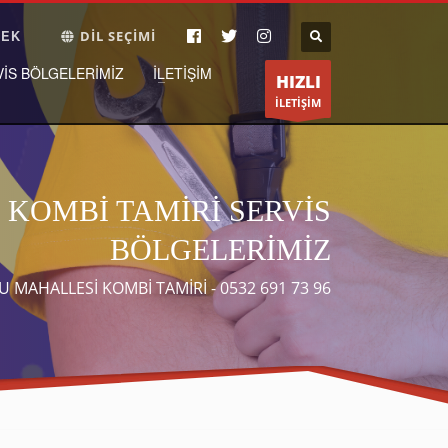
TEK
DİL SEÇİMİ
ÇALIŞMA SAATLERİ
×
VIS BÖLGELERIMIZ
İLETIŞIM
HIZLI
Pazartesi-Cumartesi 8:30 19:30
İLETİŞİM
KOMBİ TAMİRİ SERVİS
BÖLGELERİMİZ
 MAHALLESİ KOMBİ TAMİRİ - 0532 691 73 96