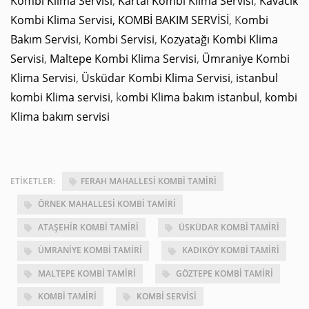
Kombi Klima Servisi
,
Kartal Kombi Klima Servisi
,
Kavacık
Kombi Klima Servisi,
KOMBİ BAKIM SERVİSİ
, K
ombi
Bakım Servisi
,
Kombi Servisi
,
Kozyatağı Kombi Klima
Servisi
,
Maltepe Kombi Klima Servisi
,
Ümraniye Kombi
Klima Servisi
,
Üsküdar Kombi Klima Servisi
,
istanbul
kombi Klima servisi
, k
ombi Klima bakım istanbul
,
kombi
Klima bakım servisi
ETIKETLER:
FERAH MAHALLESI KOMBI TAMIRI
ÖRNEK MAHALLESI KOMBI TAMIRI
ATAŞEHIR KOMBI TAMIRI
ÜSKÜDAR KOMBI TAMIRI
ÜMRANIYE KOMBI TAMIRI
KADIKÖY KOMBI TAMIRI
MALTEPE KOMBI TAMIRI
GÖZTEPE KOMBI TAMIRI
KOMBI TAMIRI
KOMBI SERVISI