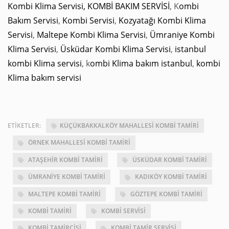
Kombi Klima Servisi,
KOMBİ BAKIM SERVİSİ
, K
ombi
Bakım Servisi
,
Kombi Servisi
,
Kozyatağı Kombi Klima
Servisi
,
Maltepe Kombi Klima Servisi
,
Ümraniye Kombi
Klima Servisi
,
Üsküdar Kombi Klima Servisi
,
istanbul
kombi Klima servisi
, k
ombi Klima bakım istanbul
,
kombi
Klima bakım servisi
ETIKETLER:
KÜÇÜKBAKKALKÖY MAHALLESI KOMBI TAMIRI
ÖRNEK MAHALLESI KOMBI TAMIRI
ATAŞEHIR KOMBI TAMIRI
ÜSKÜDAR KOMBI TAMIRI
ÜMRANIYE KOMBI TAMIRI
KADIKÖY KOMBI TAMIRI
MALTEPE KOMBI TAMIRI
GÖZTEPE KOMBI TAMIRI
KOMBI TAMIRI
KOMBI SERVISI
KOMBI TAMIRCISI
KOMBI TAMIR SERVISI