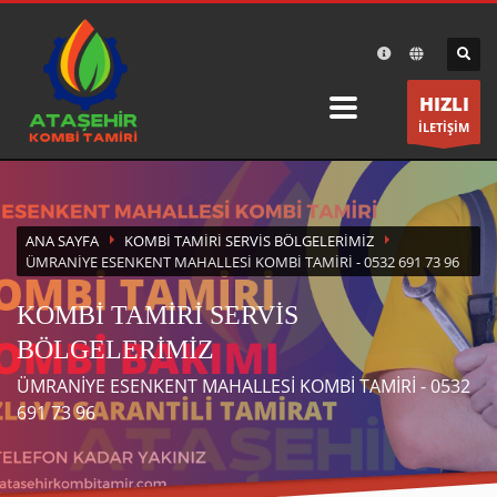
×
DESTEK
HIZLI
Ataşehir Kombi Tamiri olarak bir telefon kadar size
İLETİŞİM
yakınız.
ÇALIŞMA SAATLERİ
ANA SAYFA
KOMBI TAMIRI SERVIS BÖLGELERIMIZ
Pazartesi-Cumartesi 8:30 19:30
ÜMRANIYE ESENKENT MAHALLESI KOMBI TAMIRI - 0532 691 73 96
KOMBİ TAMİRİ SERVİS
BÖLGELERİMİZ
ÜMRANİYE ESENKENT MAHALLESİ KOMBİ TAMİRİ - 0532
691 73 96