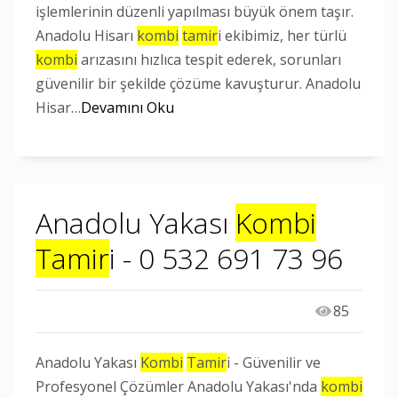
işlemlerinin düzenli yapılması büyük önem taşır.
Anadolu Hisarı
kombi
tamir
i ekibimiz, her türlü
kombi
arızasını hızlıca tespit ederek, sorunları
güvenilir bir şekilde çözüme kavuşturur. Anadolu
Hisar…
Devamını Oku
Anadolu Yakası
Kombi
Tamir
i - 0 532 691 73 96
85
Anadolu Yakası
Kombi
Tamir
i - Güvenilir ve
Profesyonel Çözümler Anadolu Yakası'nda
kombi