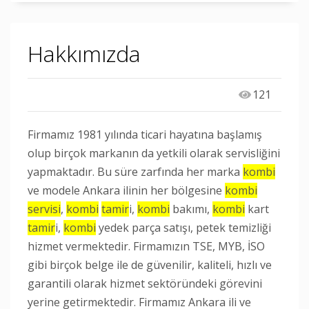
Hakkımızda
121
Firmamız 1981 yılında ticari hayatına başlamış
olup birçok markanın da yetkili olarak servisliğini
yapmaktadır. Bu süre zarfında her marka
kombi
ve modele Ankara ilinin her bölgesine
kombi
servisi
,
kombi
tamir
i,
kombi
bakımı,
kombi
kart
tamir
i,
kombi
yedek parça satışı, petek temizliği
hizmet vermektedir. Firmamızın TSE, MYB, İSO
gibi birçok belge ile de güvenilir, kaliteli, hızlı ve
garantili olarak hizmet sektöründeki görevini
yerine getirmektedir. Firmamız Ankara ili ve