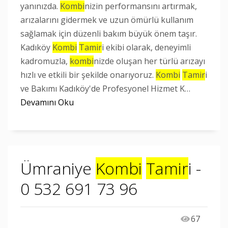
yanınızda.
Kombi
nizin performansını artırmak,
arızalarını gidermek ve uzun ömürlü kullanım
sağlamak için düzenli bakım büyük önem taşır.
Kadıköy
Kombi
Tamir
i ekibi olarak, deneyimli
kadromuzla,
kombi
nizde oluşan her türlü arızayı
hızlı ve etkili bir şekilde onarıyoruz.
Kombi
Tamir
i
ve Bakımı Kadıköy'de Profesyonel Hizmet K…
Devamını Oku
Ümraniye
Kombi
Tamir
i -
0 532 691 73 96
67