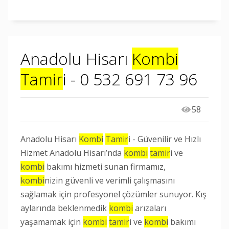
Anadolu Hisarı
Kombi
Tamir
i - 0 532 691 73 96
58
Anadolu Hisarı
Kombi
Tamir
i - Güvenilir ve Hızlı
Hizmet Anadolu Hisarı’nda
kombi
tamir
i ve
kombi
bakımı hizmeti sunan firmamız,
kombi
nizin güvenli ve verimli çalışmasını
sağlamak için profesyonel çözümler sunuyor. Kış
aylarında beklenmedik
kombi
arızaları
yaşamamak için
kombi
tamir
i ve
kombi
bakımı