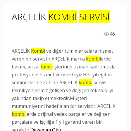
ARÇELİK
KOMBİ
SERVİSİ
46
ARÇELİK
Kombi
ve diğer tüm markalara hizmet
veren bir servistir.ARÇELİK marka
kombi
lerde
bakım, arıza,
tamir
işlerinde uzman kadromuzla
profesyonel hizmet vermekteyiz.Her yıl eğitim
seminerlerine katılan ARÇELİK
kombi
servis
teknikyenlerimiz gelişen ve değişen teknolojiyi
yakından takip etmektedir.Müşteri
mumnuniyetini hedef alan bir servistir. ARÇELİK
kombi
lerde orijinal yedek parçalar ve değişen
parçalara ve işçiliğe 1 yıl garanti veren bir
servistir.
Devamını Oku