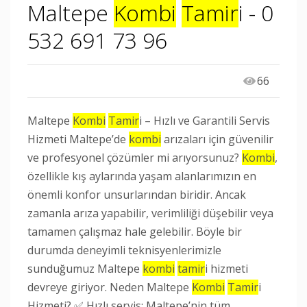
Maltepe
Kombi
Tamir
i - 0
532 691 73 96
66
Maltepe
Kombi
Tamir
i – Hızlı ve Garantili Servis
Hizmeti Maltepe’de
kombi
arızaları için güvenilir
ve profesyonel çözümler mi arıyorsunuz?
Kombi
,
özellikle kış aylarında yaşam alanlarımızın en
önemli konfor unsurlarından biridir. Ancak
zamanla arıza yapabilir, verimliliği düşebilir veya
tamamen çalışmaz hale gelebilir. Böyle bir
durumda deneyimli teknisyenlerimizle
sunduğumuz Maltepe
kombi
tamir
i hizmeti
devreye giriyor. Neden Maltepe
Kombi
Tamir
i
Hizmeti? ✅ Hızlı servis: Maltepe’nin tüm