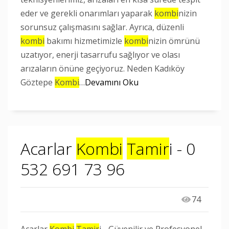
eder ve gerekli onarımları yaparak
kombi
nizin
sorunsuz çalışmasını sağlar. Ayrıca, düzenli
kombi
bakımı hizmetimizle
kombi
nizin ömrünü
uzatıyor, enerji tasarrufu sağlıyor ve olası
arızaların önüne geçiyoruz. Neden Kadıköy
Göztepe
Kombi
…
Devamını Oku
Acarlar
Kombi
Tamir
i - 0
532 691 73 96
74