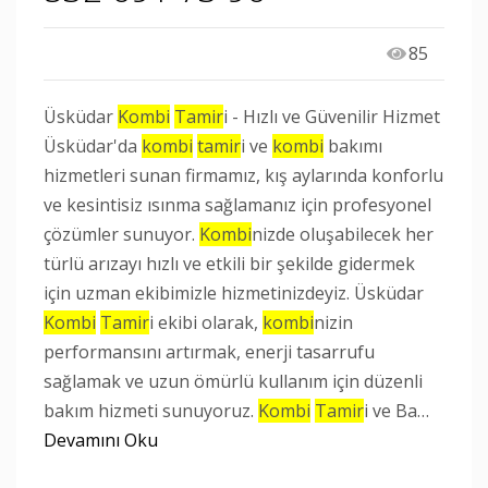
85
Üsküdar
Kombi
Tamir
i - Hızlı ve Güvenilir Hizmet
Üsküdar'da
kombi
tamir
i ve
kombi
bakımı
hizmetleri sunan firmamız, kış aylarında konforlu
ve kesintisiz ısınma sağlamanız için profesyonel
çözümler sunuyor.
Kombi
nizde oluşabilecek her
türlü arızayı hızlı ve etkili bir şekilde gidermek
için uzman ekibimizle hizmetinizdeyiz. Üsküdar
Kombi
Tamir
i ekibi olarak,
kombi
nizin
performansını artırmak, enerji tasarrufu
sağlamak ve uzun ömürlü kullanım için düzenli
bakım hizmeti sunuyoruz.
Kombi
Tamir
i ve Ba…
Devamını Oku