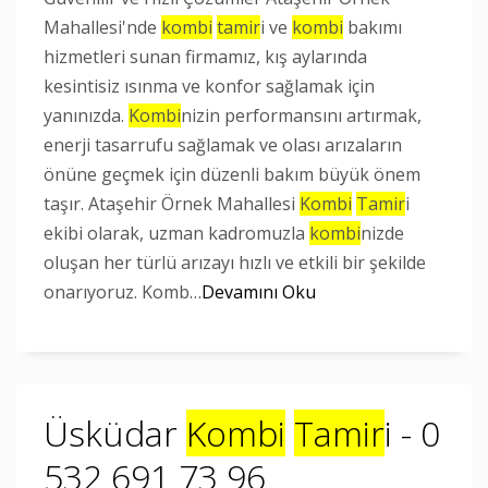
Mahallesi'nde
kombi
tamir
i ve
kombi
bakımı
hizmetleri sunan firmamız, kış aylarında
kesintisiz ısınma ve konfor sağlamak için
yanınızda.
Kombi
nizin performansını artırmak,
enerji tasarrufu sağlamak ve olası arızaların
önüne geçmek için düzenli bakım büyük önem
taşır. Ataşehir Örnek Mahallesi
Kombi
Tamir
i
ekibi olarak, uzman kadromuzla
kombi
nizde
oluşan her türlü arızayı hızlı ve etkili bir şekilde
onarıyoruz. Komb…
Devamını Oku
Üsküdar
Kombi
Tamir
i - 0
532 691 73 96