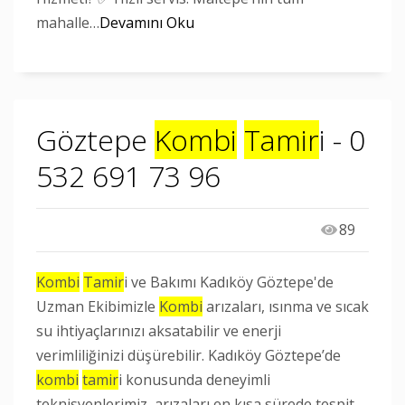
mahalle…
Devamını Oku
Göztepe
Kombi
Tamir
i - 0
532 691 73 96
89
Kombi
Tamir
i ve Bakımı Kadıköy Göztepe'de
Uzman Ekibimizle
Kombi
arızaları, ısınma ve sıcak
su ihtiyaçlarınızı aksatabilir ve enerji
verimliliğinizi düşürebilir. Kadıköy Göztepe’de
kombi
tamir
i konusunda deneyimli
teknisyenlerimiz, arızaları en kısa sürede tespit