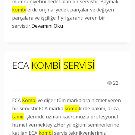
mumnuniyetini hedef alan bir servistir. Baymak
kombi
lerde orijinal yedek parçalar ve değişen
parçalara ve işçiliğe 1 yıl garanti veren bir
servistir.
Devamını Oku
ECA
KOMBİ
SERVİSİ
22
ECA
Kombi
ve diğer tüm markalara hizmet veren
bir servistir.ECA marka
kombi
lerde bakım, arıza,
tamir
işlerinde uzman kadromuzla profesyonel
hizmet vermekteyiz.Her yıl eğitim seminerlerine
katılan ECA
kombi
servis teknikyenlerimiz