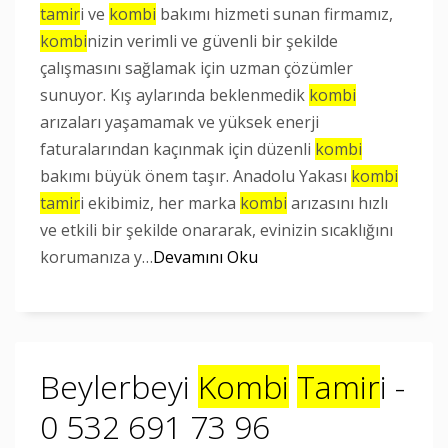
tamir
i ve
kombi
bakımı hizmeti sunan firmamız,
kombi
nizin verimli ve güvenli bir şekilde
çalışmasını sağlamak için uzman çözümler
sunuyor. Kış aylarında beklenmedik
kombi
arızaları yaşamamak ve yüksek enerji
faturalarından kaçınmak için düzenli
kombi
bakımı büyük önem taşır. Anadolu Yakası
kombi
tamir
i ekibimiz, her marka
kombi
arızasını hızlı
ve etkili bir şekilde onararak, evinizin sıcaklığını
korumanıza y…
Devamını Oku
Beylerbeyi
Kombi
Tamir
i -
0 532 691 73 96