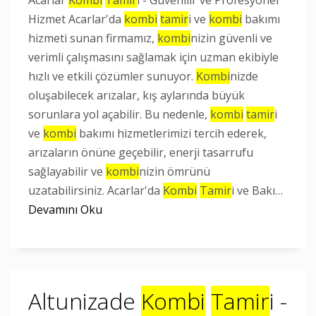
Acarlar
Kombi
Tamir
i - Güvenilir ve Profesyonel
Hizmet Acarlar'da
kombi
tamir
i ve
kombi
bakımı
hizmeti sunan firmamız,
kombi
nizin güvenli ve
verimli çalışmasını sağlamak için uzman ekibiyle
hızlı ve etkili çözümler sunuyor.
Kombi
nizde
oluşabilecek arızalar, kış aylarında büyük
sorunlara yol açabilir. Bu nedenle,
kombi
tamir
i
ve
kombi
bakımı hizmetlerimizi tercih ederek,
arızaların önüne geçebilir, enerji tasarrufu
sağlayabilir ve
kombi
nizin ömrünü
uzatabilirsiniz. Acarlar'da
Kombi
Tamir
i ve Bakı…
Devamını Oku
Altunizade
Kombi
Tamir
i -