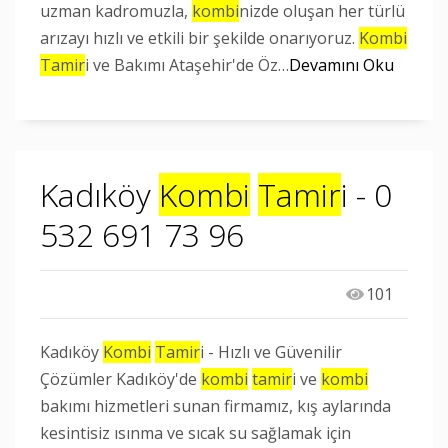
uzman kadromuzla,
kombi
nizde oluşan her türlü
arızayı hızlı ve etkili bir şekilde onarıyoruz.
Kombi
Tamir
i ve Bakımı Ataşehir'de Öz…
Devamını Oku
Kadıköy
Kombi
Tamir
i - 0
532 691 73 96
101
Kadıköy
Kombi
Tamir
i - Hızlı ve Güvenilir
Çözümler Kadıköy'de
kombi
tamir
i ve
kombi
bakımı hizmetleri sunan firmamız, kış aylarında
kesintisiz ısınma ve sıcak su sağlamak için