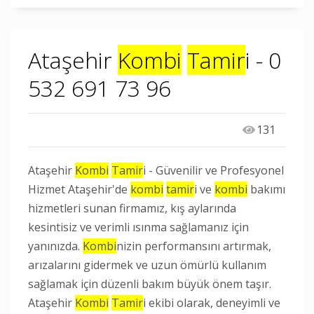
Ataşehir
Kombi
Tamir
i - 0
532 691 73 96
131
Ataşehir
Kombi
Tamir
i - Güvenilir ve Profesyonel
Hizmet Ataşehir'de
kombi
tamir
i ve
kombi
bakımı
hizmetleri sunan firmamız, kış aylarında
kesintisiz ve verimli ısınma sağlamanız için
yanınızda.
Kombi
nizin performansını artırmak,
arızalarını gidermek ve uzun ömürlü kullanım
sağlamak için düzenli bakım büyük önem taşır.
Ataşehir
Kombi
Tamir
i ekibi olarak, deneyimli ve