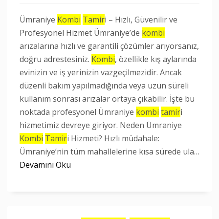
Ümraniye
Kombi
Tamir
i – Hızlı, Güvenilir ve
Profesyonel Hizmet Ümraniye’de
kombi
arızalarına hızlı ve garantili çözümler arıyorsanız,
doğru adrestesiniz.
Kombi
, özellikle kış aylarında
evinizin ve iş yerinizin vazgeçilmezidir. Ancak
düzenli bakım yapılmadığında veya uzun süreli
kullanım sonrası arızalar ortaya çıkabilir. İşte bu
noktada profesyonel Ümraniye
kombi
tamir
i
hizmetimiz devreye giriyor. Neden Ümraniye
Kombi
Tamir
i Hizmeti? Hızlı müdahale:
Ümraniye’nin tüm mahallelerine kısa sürede ula…
Devamını Oku