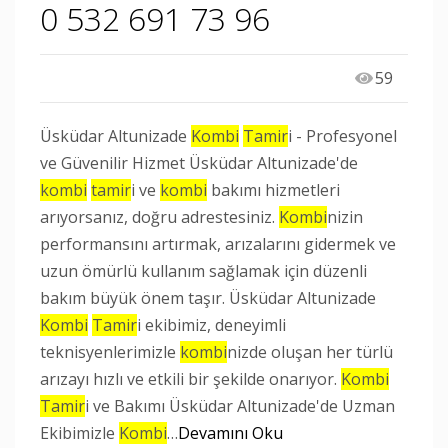
0 532 691 73 96
59
Üsküdar Altunizade
Kombi
Tamir
i - Profesyonel
ve Güvenilir Hizmet Üsküdar Altunizade'de
kombi
tamir
i ve
kombi
bakımı hizmetleri
arıyorsanız, doğru adrestesiniz.
Kombi
nizin
performansını artırmak, arızalarını gidermek ve
uzun ömürlü kullanım sağlamak için düzenli
bakım büyük önem taşır. Üsküdar Altunizade
Kombi
Tamir
i ekibimiz, deneyimli
teknisyenlerimizle
kombi
nizde oluşan her türlü
arızayı hızlı ve etkili bir şekilde onarıyor.
Kombi
Tamir
i ve Bakımı Üsküdar Altunizade'de Uzman
Ekibimizle
Kombi
…
Devamını Oku