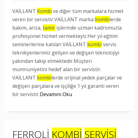
VAİLLANT
Kombi
ve diğer tüm markalara hizmet
veren bir servistir.VAİLLANT marka
kombi
lerde
bakım, arıza,
tamir
işlerinde uzman kadromuzla
profesyonel hizmet vermekteyiz.Her yıl eğitim
seminerlerine katılan VAİLLANT
kombi
servis
teknikyenlerimiz gelişen ve değişen teknolojiyi
yakından takip etmektedir.Müşteri
mumnuniyetini hedef alan bir servistir.
VAİLLANT
kombi
lerde orijinal yedek parçalar ve
değişen parçalara ve işçiliğe 1 yıl garanti veren
bir servistir.
Devamını Oku
FERROLİ
KOMBİ
SERVİSİ