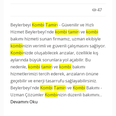
47
Beylerbeyi
Kombi
Tamir
i - Güvenilir ve Hızlı
Hizmet Beylerbeyi'nde
kombi
tamir
i ve
kombi
bakımı hizmeti sunan firmamız, uzman ekibiyle
kombi
nizin verimli ve güvenli çalışmasını sağlıyor.
Kombi
nizde oluşabilecek arızalar, özellikle kış
aylarında büyük sorunlara yol açabilir. Bu
nedenle,
kombi
tamir
i ve
kombi
bakımı
hizmetlerimizi tercih ederek, arızaların önüne
geçebilir ve enerji tasarrufu sağlayabilirsiniz.
Beylerbeyi'nde
Kombi
Tamir
i ve
Kombi
Bakımı -
Uzman Çözümler
Kombi
nizin düzenli bakımını…
Devamını Oku