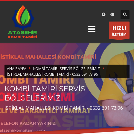
×
DESTEK
HIZLI
Ataşehir Kombi Tamiri olarak bir telefon kadar size
İLETİŞİM
yakınız.
ÇALIŞMA SAATLERİ
Pazartesi-Cumartesi 8:30 19:30
ANA SAYFA
KOMBI TAMIRI SERVIS BÖLGELERIMIZ
İSTIKLAL MAHALLESI KOMBI TAMIRI - 0532 691 73 96
KOMBİ TAMİRİ SERVİS
BÖLGELERİMİZ
İSTİKLAL MAHALLESİ KOMBİ TAMİRİ - 0532 691 73 96