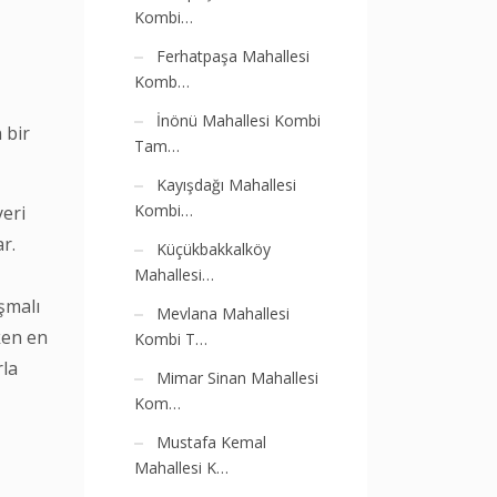
Kombi…
Ferhatpaşa Mahallesi
Komb…
İnönü Mahallesi Kombi
 bir
Tam…
Kayışdağı Mahallesi
Kombi…
yeri
r.
Küçükbakkalköy
Mahallesi…
şmalı
Mevlana Mahallesi
ken en
Kombi T…
rla
Mimar Sinan Mahallesi
Kom…
Mustafa Kemal
Mahallesi K…