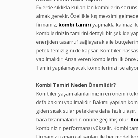
Evlerde sıklıkla kullanılan kombilerin soruns
almak gerekir. Özellikle kış mevsimi gelmed
firmamız,
kombi
tamiri
yapmakla kalmaz ile
kombilerinizin tamirini detaylı bir şekilde 
enerjiden tasarruf sağlayarak aile bütçeleri
petek temizliğini de kapsar. Kombiler hassas c
yapılmalıdır. Arıza veren kombilerin ilk önce 
Tamiri yapılamayacak kombilerinizi ise alıyo
Kombi Tamiri Neden Önemlidir?
Kombiler yaşam alanlarımızın en önemli tekno
defa bakımı yapılmalıdır. Bakımı yapılan komb
giden sıcak sular peteklere daha hızlı ulaşır
baca tıkanmalarının önüne geçilmiş olur.
Ko
kombinizin performansı yükselir. Kombi tami
Firmamız uzman çalışanları ile her model kom