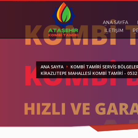
DESTEK
ANA SAYFA
İLETIŞIM
P
Ataşehir Kombi Tamiri olarak bir telefon kad
ANA SAYFA
KOMBI TAMIRI SERVIS BÖLGELE
KIRAZLITEPE MAHALLESI KOMBI TAMIRI - 0532 