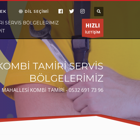
DİL SEÇİMİ
EK
ÇALIŞMA SAATLERİ
×
RI SERVIS BÖLGELERIMIZ
HIZLI
İT
Pazartesi-Cumartesi 8:30 19:30
İLETİŞİM
KOMBİ TAMİRİ SERVİS
BÖLGELERİMİZ
 MAHALLESİ KOMBİ TAMİRİ - 0532 691 73 96