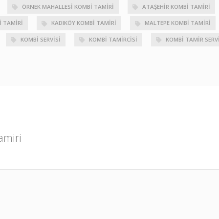
ÖRNEK MAHALLESI KOMBI TAMIRI
ATAŞEHIR KOMBI TAMIRI
 TAMIRI
KADIKÖY KOMBI TAMIRI
MALTEPE KOMBI TAMIRI
KOMBI SERVISI
KOMBI TAMIRCISI
KOMBI TAMIR SERVI
amiri