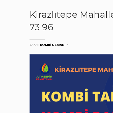
Kirazlıtepe Mahall
73 96
YAZAR
KOMBI UZMANI
/