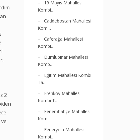
19 Mayıs Mahallesi
ardım
Kombi…
pan
Caddebostan Mahallesi
Kom…
e
Caferağa Mahallesi
e
Kombi…
ri
Dumlupınar Mahallesi
r.
Komb…
Eğitim Mahallesi Kombi
Ta…
Erenköy Mahallesi
z 2
Kombi T…
biden
Fenerhbahçe Mahallesi
ece
Kom…
r ve
Feneryolu Mahallesi
Kombi…
t