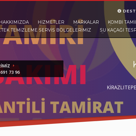
DEST
HAKKIMIZDA
HIZMETLER
MARKALAR
KOMBI TAMI
ETEK TEMİZLEME SERVİS BÖLGELERİMİZ
SU KAÇAĞI TESP
ar size yakınız.
RIMIZ
691 73 96
KİRAZLITEPE