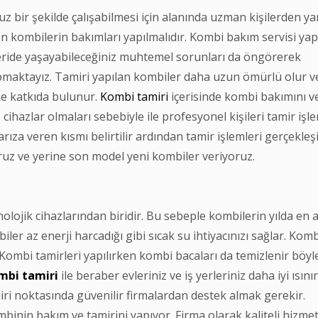
uz bir şekilde çalışabilmesi için alanında uzman kişilerden y
en kombilerin bakımları yapılmalıdır. Kombi bakım servisi ya
ride yaşayabileceğiniz muhtemel sorunları da öngörerek
yapmaktayız. Tamiri yapılan kombiler daha uzun ömürlü olur v
ne katkıda bulunur.
Kombi tamiri
içerisinde kombi bakımını v
ihazlar olmaları sebebiyle ile profesyonel kişileri tamir işle
arıza veren kısmı belirtilir ardından tamir işlemleri gerçekleşi
ruz ve yerine son model yeni kombiler veriyoruz.
lojik cihazlarından biridir. Bu sebeple kombilerin yılda en a
iler az enerji harcadığı gibi sıcak su ihtiyacınızı sağlar. Kom
. Kombi tamirleri yapılırken kombi bacaları da temizlenir böyl
mbi
tamiri
ile beraber evleriniz ve iş yerleriniz daha iyi ısını
ri noktasında güvenilir firmalardan destek almak gerekir.
binin bakım ve tamirini yapıyor. Firma olarak kaliteli hizme