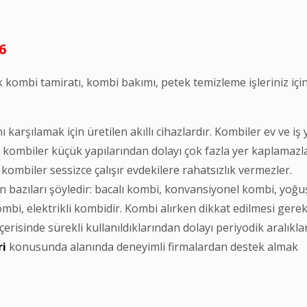
6
 kombi tamiratı, kombi bakımı, petek temizleme işleriniz için
karşılamak için üretilen akıllı cihazlardır. Kombiler ev ve iş 
iyle kombiler küçük yapılarından dolayı çok fazla yer kaplamazla
kombiler sessizce çalışır evdekilere rahatsızlık vermezler.
n bazıları şöyledir: bacalı kombi, konvansiyonel kombi, yoğu
ombi, elektrikli kombidir. Kombi alırken dikkat edilmesi gere
çerisinde sürekli kullanıldıklarından dolayı periyodik aralıkla
ri
konusunda alanında deneyimli firmalardan destek almak