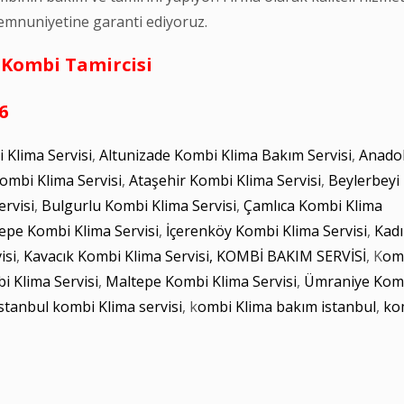
emnuniyetine garanti ediyoruz.
 Kombi Tamircisi
6
Klima Servisi
,
Altunizade Kombi Klima Bakım Servisi
,
Anado
ombi Klima Servisi
,
Ataşehir Kombi Klima Servisi
,
Beylerbeyi
rvisi
,
Bulgurlu Kombi Klima Servisi
,
Çamlıca Kombi Klima
epe Kombi Klima Servisi
,
İçerenköy Kombi Klima Servisi
,
Kad
isi
,
Kavacık Kombi Klima Servisi,
KOMBİ BAKIM SERVİSİ
, K
om
i Klima Servisi
,
Maltepe Kombi Klima Servisi
,
Ümraniye Kom
istanbul kombi Klima servisi
, k
ombi Klima bakım istanbul
,
ko