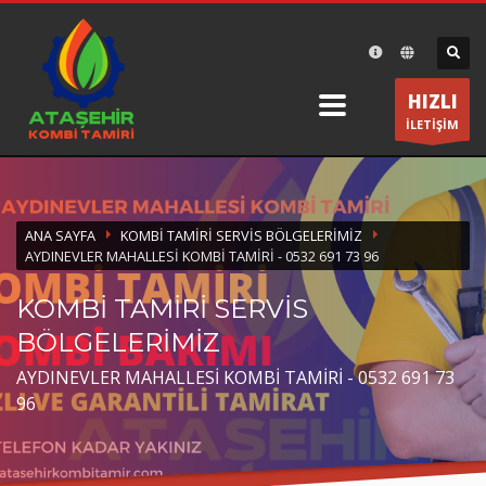
×
DESTEK
HIZLI
Ataşehir Kombi Tamiri olarak bir telefon kadar size
İLETİŞİM
yakınız.
ÇALIŞMA SAATLERİ
ANA SAYFA
KOMBI TAMIRI SERVIS BÖLGELERIMIZ
Pazartesi-Cumartesi 8:30 19:30
AYDINEVLER MAHALLESI KOMBI TAMIRI - 0532 691 73 96
KOMBİ TAMİRİ SERVİS
BÖLGELERİMİZ
AYDINEVLER MAHALLESİ KOMBİ TAMİRİ - 0532 691 73
96