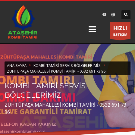
×
DESTEK
HIZLI
Ataşehir Kombi Tamiri olarak bir telefon kadar size
İLETİŞİM
yakınız.
ÇALIŞMA SAATLERİ
ANA SAYFA
KOMBI TAMIRI SERVIS BÖLGELERIMIZ
Pazartesi-Cumartesi 8:30 19:30
ZÜHTÜPAŞA MAHALLESI KOMBI TAMIRI - 0532 691 73 96
KOMBİ TAMİRİ SERVİS
BÖLGELERİMİZ
ZÜHTÜPAŞA MAHALLESİ KOMBİ TAMİRİ - 0532 691 73
96