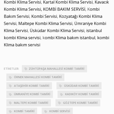
Kombi Klima Servisi
,
Kartal Kombi Klima Servisi
,
Kavacık
Kombi Klima Servisi,
KOMBİ BAKIM SERVİSİ
, K
ombi
Bakım Servisi
,
Kombi Servisi
,
Kozyatağı Kombi Klima
Servisi
,
Maltepe Kombi Klima Servisi
,
Ümraniye Kombi
Klima Servisi
,
Üsküdar Kombi Klima Servisi
,
istanbul
kombi Klima servisi
, k
ombi Klima bakım istanbul
,
kombi
Klima bakım servisi
ETIKETLER:
ZÜHTÜPAŞA MAHALLESI KOMBI TAMIRI
ÖRNEK MAHALLESI KOMBI TAMIRI
ATAŞEHIR KOMBI TAMIRI
ÜSKÜDAR KOMBI TAMIRI
ÜMRANIYE KOMBI TAMIRI
KADIKÖY KOMBI TAMIRI
MALTEPE KOMBI TAMIRI
GÖZTEPE KOMBI TAMIRI
KOMBI TAMIRI
KOMBI SERVISI