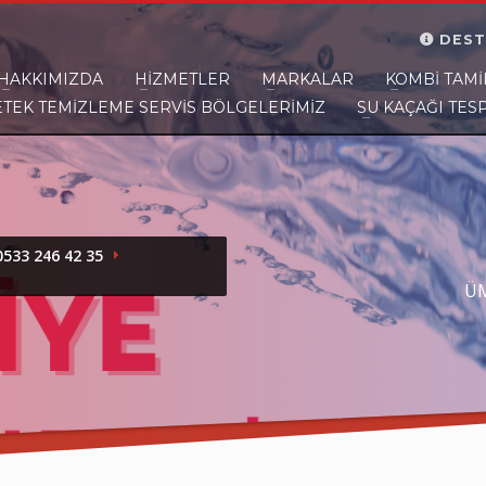
DEST
HAKKIMIZDA
HIZMETLER
MARKALAR
KOMBI TAMI
ETEK TEMİZLEME SERVİS BÖLGELERİMİZ
SU KAÇAĞI TESP
ar size yakınız.
533 246 42 35
ÜM