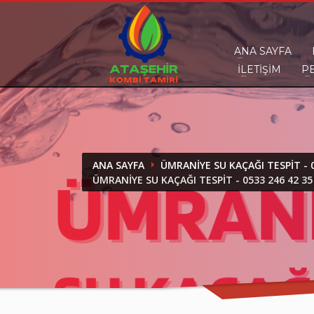
DESTEK
ANA SAYFA
İLETIŞIM
P
Ataşehir Kombi Tamiri olarak bir telefon kad
ANA SAYFA
ÜMRANIYE SU KAÇAĞI TESPIT - 0
ÜMRANIYE SU KAÇAĞI TESPIT - 0533 246 42 35