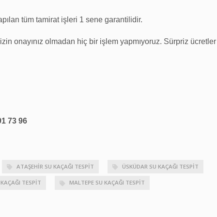
ılan tüm tamirat işleri 1 sene garantilidir.
sizin onayınız olmadan hiç bir işlem yapmıyoruz. Sürpriz ücretler
91 73 96
ATAŞEHIR SU KAÇAĞI TESPIT
ÜSKÜDAR SU KAÇAĞI TESPIT
KAÇAĞI TESPIT
MALTEPE SU KAÇAĞI TESPIT