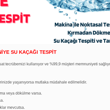
İYE SU KAÇAĞI TESPİT
sisat tecrübemizi kullanıyor ve %99,9 müşteri memnuniyeti sağlıy
erinizde yaşanıyorsa mutlaka müdahale edilmelidir.
rma veya dökülme varsa.
sa.
klar mevcutsa.