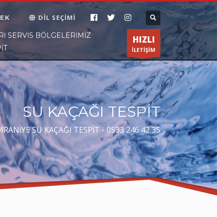
DİL SEÇİMİ
EK
ÇALIŞMA SAATLERİ
×
RI SERVIS BÖLGELERIMIZ
HIZLI
İT
Pazartesi-Cumartesi 8:30 19:30
İLETİŞİM
SU KAÇAĞI TESPİT
RANİYE SU KAÇAĞI TESPİT - 0533 246 42 35