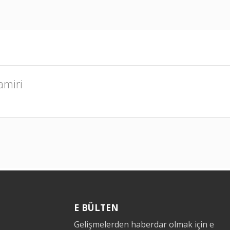
amiri
E BÜLTEN
Gelişmelerden haberdar olmak için e