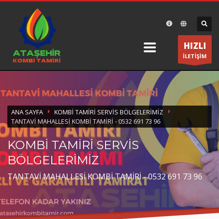
×
DESTEK
HIZLI
Ataşehir Kombi Tamiri olarak bir telefon kadar size
İLETİŞİM
yakınız.
ÇALIŞMA SAATLERİ
Pazartesi-Cumartesi 8:30 19:30
ANA SAYFA
KOMBI TAMIRI SERVIS BÖLGELERIMIZ
TANTAVI MAHALLESI KOMBI TAMIRI - 0532 691 73 96
KOMBİ TAMİRİ SERVİS
BÖLGELERİMİZ
TANTAVİ MAHALLESİ KOMBİ TAMİRİ - 0532 691 73 96