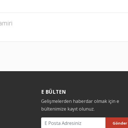
amiri
E BÜLTEN
Gelişmelerden haberdar olmak için e
bültenimize kayıt olunuz.