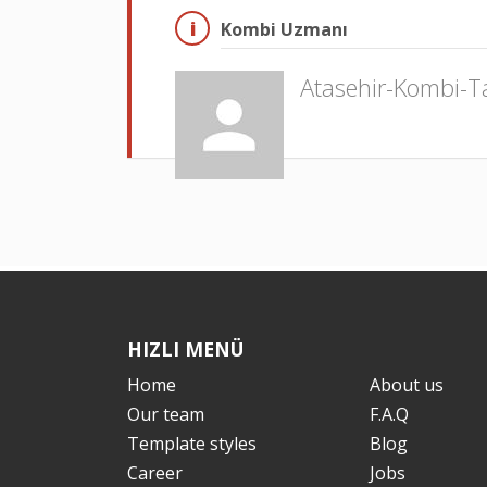
Kombi Uzmanı
Atasehir-Kombi-T
HIZLI MENÜ
Home
About us
Our team
F.A.Q
Template styles
Blog
Career
Jobs