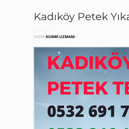
Kadıköy Petek Yık
YAZAR
KOMBI UZMANI
/