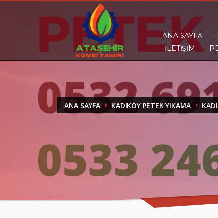
DESTEK
ANA SAYFA
İLETIŞIM
P
Ataşehir Kombi Tamiri olarak bir telefon kad
ANA SAYFA
KADIKÖY PETEK YIKAMA
KADI