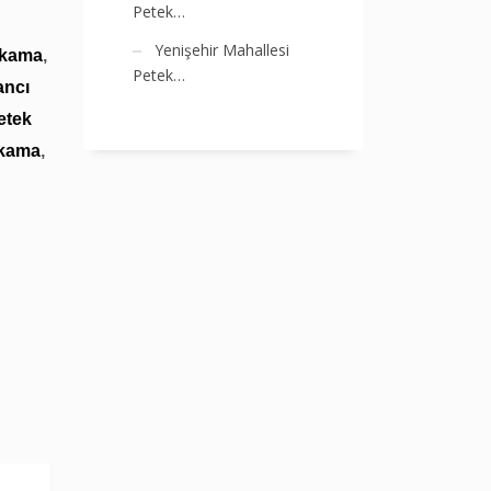
Petek…
Yenişehir Mahallesi
ıkama
,
Petek…
ancı
etek
ıkama
,