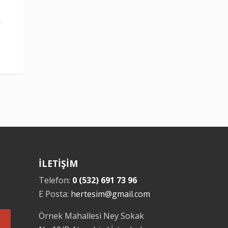
İLETİŞİM
Telefon:
0 (532) 691 73 96
E Posta:
hertesim@gmail.com
Örnek Mahallesi Ney Sokak