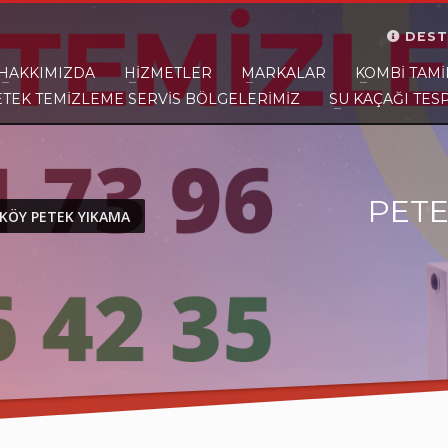
DEST
HAKKIMIZDA
HIZMETLER
MARKALAR
KOMBI TAMI
ETEK TEMİZLEME SERVİS BÖLGELERİMİZ
SU KAÇAĞI TESP
ar size yakınız.
PETE
KÖY PETEK YIKAMA