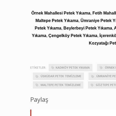
Örnek Mahallesi Petek Yıkama
,
Fetih Mahal
Maltepe Petek Yıkama
,
Ümraniye Petek Y
Petek Yıkama
,
Beylerbeyi Petek Yıkama
,
Yıkama
,
Çengelköy Petek Yıkama
,
İçerenk
Kozyatağı Pe
ETIKETLER:
KADIKÖY PETEK YIKAMA
ÖRNEK 
ÜSKÜDAR PETEK TEMIZLEME
ÜMRANIYE PE
MALTEPE PETEK TEMIZLEME
GÖZTEPE PET
Paylaş