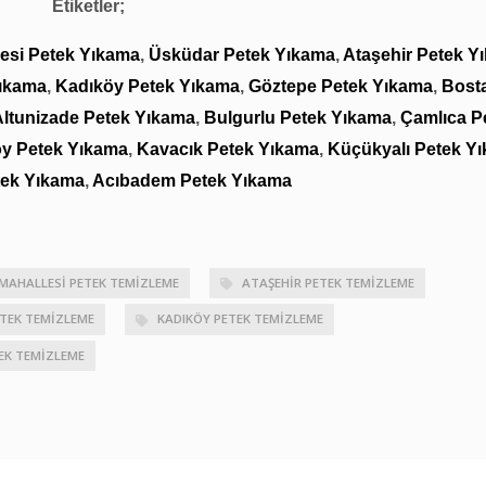
Etiketler;
lesi Petek Yıkama
,
Üsküdar Petek Yıkama
,
Ataşehir Petek Y
ıkama
,
Kadıköy Petek Yıkama
,
Göztepe Petek Yıkama
,
Bost
Altunizade Petek Yıkama
,
Bulgurlu Petek Yıkama
,
Çamlıca P
öy Petek Yıkama
,
Kavacık Petek Yıkama
,
Küçükyalı Petek Y
tek Yıkama
,
Acıbadem Petek Yıkama
MAHALLESI PETEK TEMIZLEME
ATAŞEHIR PETEK TEMIZLEME
TEK TEMIZLEME
KADIKÖY PETEK TEMIZLEME
EK TEMIZLEME