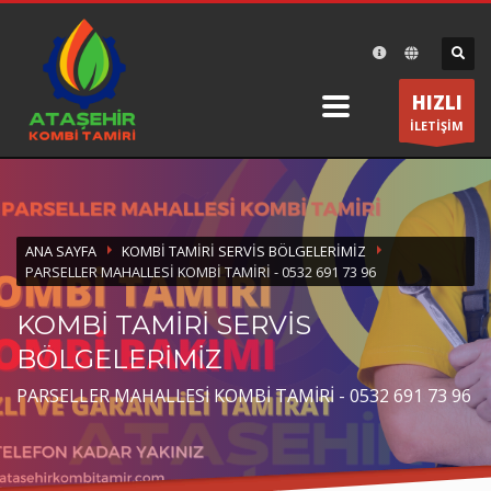
×
DESTEK
HIZLI
Ataşehir Kombi Tamiri olarak bir telefon kadar size
İLETİŞİM
yakınız.
ÇALIŞMA SAATLERİ
Pazartesi-Cumartesi 8:30 19:30
ANA SAYFA
KOMBI TAMIRI SERVIS BÖLGELERIMIZ
PARSELLER MAHALLESI KOMBI TAMIRI - 0532 691 73 96
KOMBİ TAMİRİ SERVİS
BÖLGELERİMİZ
PARSELLER MAHALLESİ KOMBİ TAMİRİ - 0532 691 73 96